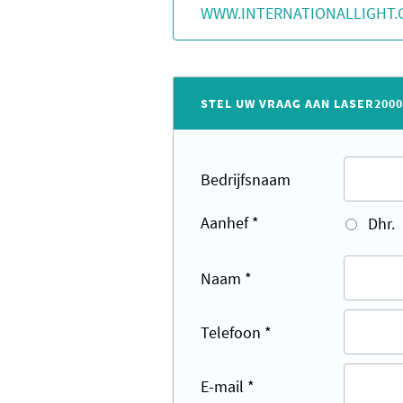
WWW.INTERNATIONALLIGHT.
STEL UW VRAAG AAN LASER2000
Bedrijfsnaam
Aanhef
*
Dhr.
Naam
*
Telefoon
*
E-mail
*