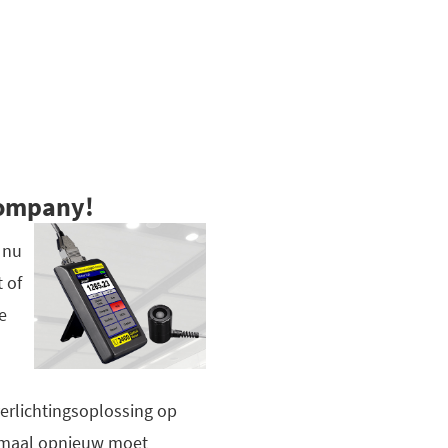
 company!
 nu
 of
e
erlichtingsoplossing op
lemaal opnieuw moet