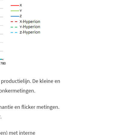
productielijn. De kleine en
donkermetingen.
nantie en flicker metingen.
.
een) met interne