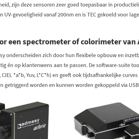
d, zijn deze sensoren zeer goed toepasbaar in productielij
n UV-gevoeligheid vanaf 200nm en is TEC gekoeld voor lage
or een spectrometer of colorimeter van
y onderscheiden zich door hun flexibele opbouw en inzetba
htig én op klantenwens aan te passen. De software-suite to
 CIEL *a*b, Yuv, L*C*h) en geeft ook tijdsafhankelijke curves
n getriggerd worden en kunnen worden gekoppeld via USB