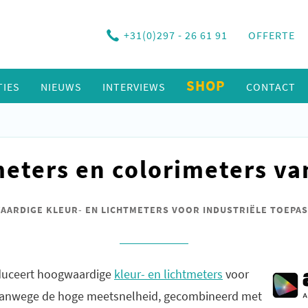
+31(0)297 - 26 61 91
OFFERTE
SHOP
TIES
NIEUWS
INTERVIEWS
CONTACT
eters en colorimeters v
ARDIGE KLEUR- EN LICHTMETERS VOOR INDUSTRIËLE TOEPA
duceert hoogwaardige
kleur- en lichtmeters
voor
 Vanwege de hoge meetsnelheid, gecombineerd met