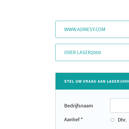
WWW.ADMESY.COM
OVER LASER2000
STEL UW VRAAG AAN LASER2000
Bedrijfsnaam
Aanhef
*
Dhr.