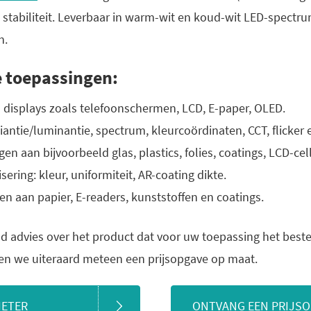
 stabiliteit. Leverbaar in warm-wit en koud-wit LED-spectru
n.
 toepassingen:
 displays zoals telefoonschermen, LCD, E-paper, OLED.
antie/luminantie, spectrum, kleurcoördinaten, CCT, flicker 
n aan bijvoorbeeld glas, plastics, folies, coatings, LCD-cell
ering: kleur, uniformiteit, AR-coating dikte.
en aan papier, E-readers, kunststoffen en coatings.
d advies over het product dat voor uw toepassing het beste 
en we uiteraard meteen een prijsopgave op maat.
IETER
ONTVANG EEN PRIJS